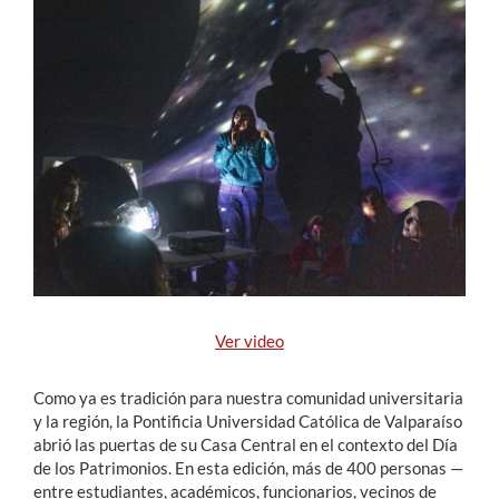
Estudiantes
Académicos
Funcionarios
Alumni
English
Ver video
Como ya es tradición para nuestra comunidad universitaria
y la región, la Pontificia Universidad Católica de Valparaíso
abrió las puertas de su Casa Central en el contexto del Día
de los Patrimonios. En esta edición, más de 400 personas —
entre estudiantes, académicos, funcionarios, vecinos de