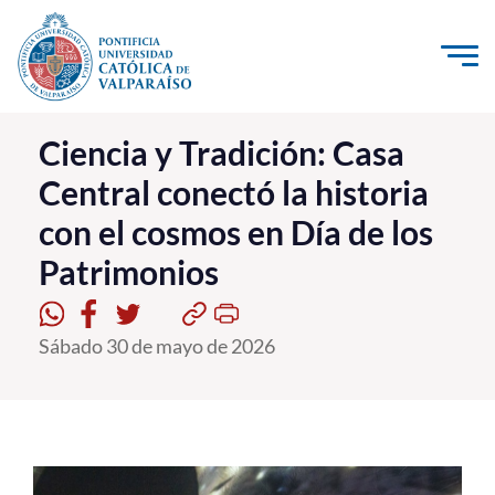
Click acá para ir directamente al contenido
La Universidad
Ciencia y Tradición: Casa
Central conectó la historia
Investigación, Creación e Innovación
con el cosmos en Día de los
PUCV Internacional
Patrimonios
Vinculación con el Medio
Admisión
Sábado 30 de mayo de 2026
Pregrado
Postgrado
Formación Continua