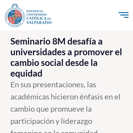
Click acá para ir directamente al contenido
La Universidad
Seminario 8M desafía a
universidades a promover el
Investigación, Creación e Innovación
cambio social desde la
PUCV Internacional
equidad
Vinculación con el Medio
En sus presentaciones, las
Admisión
académicas hicieron énfasis en el
Pregrado
cambio que promueve la
Postgrado
participación y liderazgo
Formación Continua