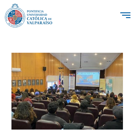
La Universidad
Investigación, Creación e Innovación
PUCV Internacional
Vinculación con el Medio
Admisión
Pregrado
Postgrado
Formación Continua