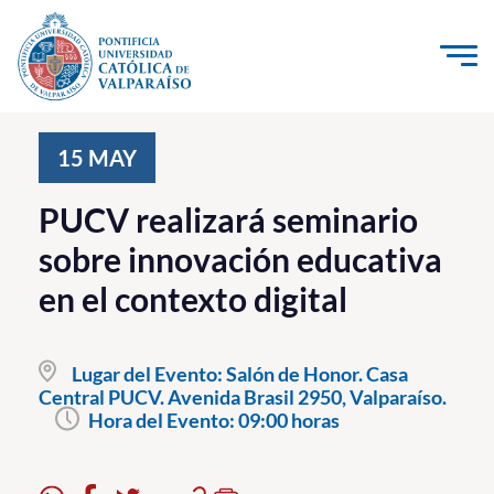
Click acá para ir directamente al contenido
La Universidad
15
MAY
Investigación, Creación e Innovación
PUCV realizará seminario
PUCV Internacional
sobre innovación educativa
Vinculación con el Medio
en el contexto digital
Admisión
Lugar del Evento:
Salón de Honor. Casa
Pregrado
Central PUCV. Avenida Brasil 2950, Valparaíso.
Hora del Evento:
09:00 horas
Postgrado
Formación Continua