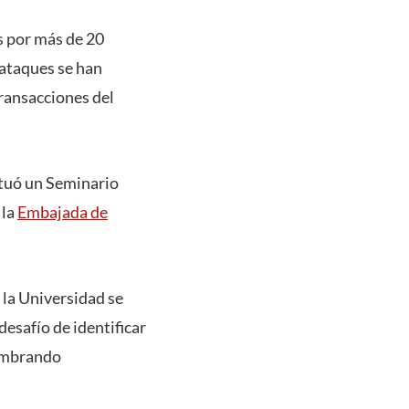
s por más de 20
rataques se han
transacciones del
ctuó un Seminario
 la
Embajada de
 la Universidad se
esafío de identificar
lumbrando