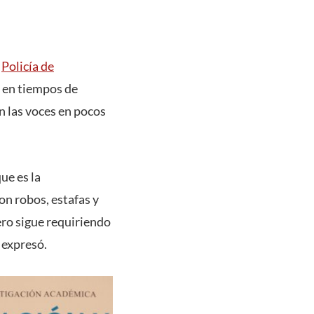
a
Policía de
t en tiempos de
én las voces en pocos
que es la
on robos, estafas y
ero sigue requiriendo
 expresó.