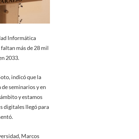
idad Informática
 faltan más de 28 mil
 en 2033.
Soto, indicó que la
n de seminarios y en
e ámbito y estamos
s digitales llegó para
mentó.
versidad, Marcos