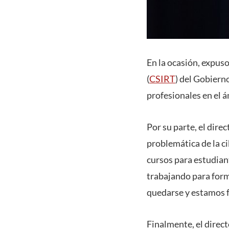
En la ocasión, expus
(
CSIRT
) del Gobiern
profesionales en el 
Por su parte, el direc
problemática de la c
cursos para estudian
trabajando para forma
quedarse y estamos 
Finalmente, el direc