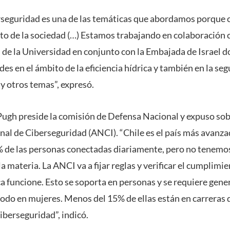
erseguridad es una de las temáticas que abordamos porque
nto de la sociedad (…) Estamos trabajando en colaboración 
s de la Universidad en conjunto con la Embajada de Israel 
es en el ámbito de la eficiencia hídrica y también en la seg
l y otros temas”, expresó.
ugh preside la comisión de Defensa Nacional y expuso sobr
al de Ciberseguridad (ANCI). “Chile es el país más avanzad
 de las personas conectadas diariamente, pero no tenemos
la materia. La ANCI va a fijar reglas y verificar el cumplimi
ca funcione. Esto se soporta en personas y se requiere gener
todo en mujeres. Menos del 15% de ellas están en carreras d
iberseguridad”, indicó.