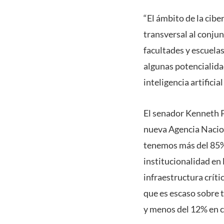
“El ámbito de la cib
transversal al conju
facultades y escuela
algunas potencialidad
inteligencia artificia
El senador Kenneth P
nueva Agencia Nacion
tenemos más del 85%
institucionalidad en 
infraestructura críti
que es escaso sobre 
y menos del 12% en c