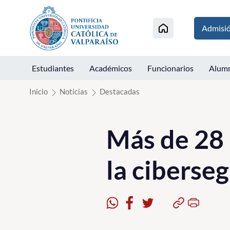
Click acá para ir directamente al contenido
Admisi
Estudiantes
Académicos
Funcionarios
Alum
Inicio
Noticias
Destacadas
Más de 28 
la ciberseg