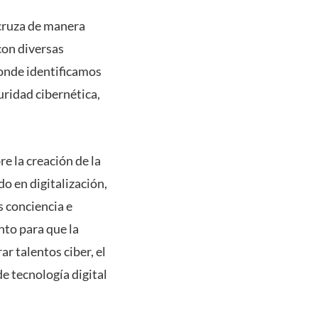
 cruza de manera
con diversas
donde identificamos
uridad cibernética,
e la creación de la
o en digitalización,
 conciencia e
ento para que la
ar talentos ciber, el
e tecnología digital