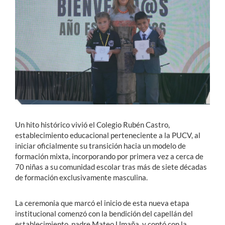
Estudiantes
Académicos
Funcionarios
Alumni
Un hito histórico vivió el Colegio Rubén Castro,
English
establecimiento educacional perteneciente a la PUCV, al
iniciar oficialmente su transición hacia un modelo de
formación mixta, incorporando por primera vez a cerca de
70 niñas a su comunidad escolar tras más de siete décadas
de formación exclusivamente masculina.
La ceremonia que marcó el inicio de esta nueva etapa
institucional comenzó con la bendición del capellán del
establecimiento, padre Mateo Umaña, y contó con la