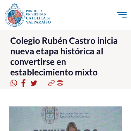
Click acá para ir directamente al contenido
La Universidad
Colegio Rubén Castro inicia
nueva etapa histórica al
Investigación, Creación e Innovación
convertirse en
PUCV Internacional
establecimiento mixto
Vinculación con el Medio
Admisión
Pregrado
Postgrado
Formación Continua