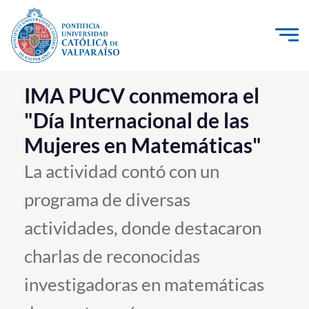
Click acá para ir directamente al contenido
La Universidad
IMA PUCV conmemora el
"Día Internacional de las
Investigación, Creación e Innovación
Mujeres en Matemáticas"
PUCV Internacional
Vinculación con el Medio
La actividad contó con un
programa de diversas
Admisión
actividades, donde destacaron
Pregrado
charlas de reconocidas
Postgrado
investigadoras en matemáticas
Formación Continua