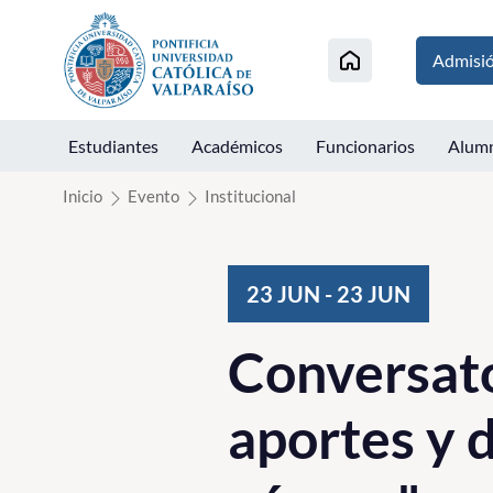
Click acá para ir directamente al contenido
Admisi
Estudiantes
Académicos
Funcionarios
Alum
Inicio
Evento
Institucional
23
JUN
-
23
JUN
Conversato
aportes y 