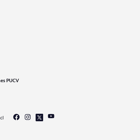
nes PUCV
cl