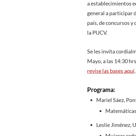
a establecimientos e
general a participar
país, de concursos y
la PUCV.
Se les invita cordial
Mayo, a las 14:30 hr
revise las bases aquí
.
Programa:
Mariel Sáez, Pont
Matemáticas 
Leslie Jiménez, 
Mujeres rede