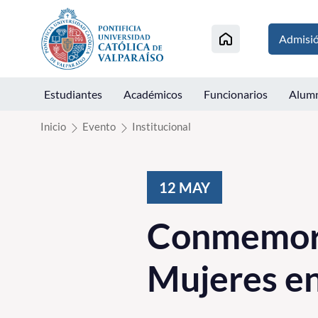
Click acá para ir directamente al contenido
Admisi
Estudiantes
Académicos
Funcionarios
Alum
Inicio
Evento
Institucional
12
MAY
Conmemorac
Mujeres e