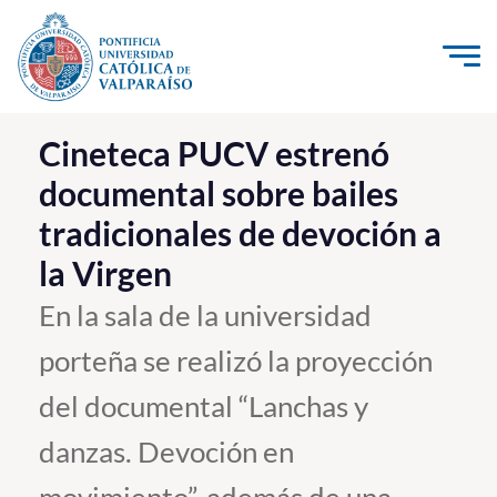
Click acá para ir directamente al contenido
La Universidad
Cineteca PUCV estrenó
documental sobre bailes
Investigación, Creación e Innovación
tradicionales de devoción a
PUCV Internacional
la Virgen
Vinculación con el Medio
En la sala de la universidad
Admisión
porteña se realizó la proyección
Pregrado
del documental “Lanchas y
Postgrado
danzas. Devoción en
Formación Continua