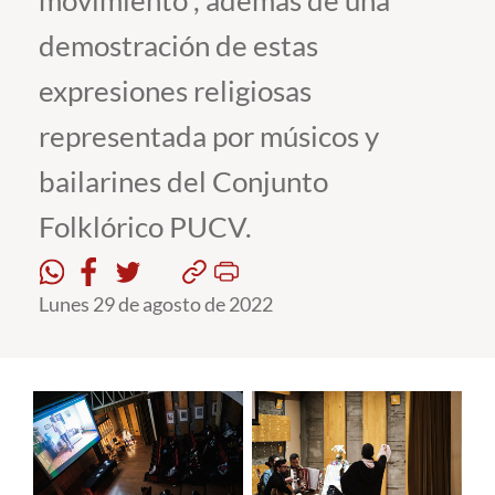
movimiento”, además de una
demostración de estas
Estudiantes
expresiones religiosas
Académicos
representada por músicos y
Funcionarios
bailarines del Conjunto
Alumni
Folklórico PUCV.
English
Lunes 29 de agosto de 2022