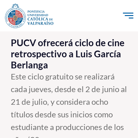
Click acá para ir directamente al contenido
La Universidad
PUCV ofrecerá ciclo de cine
retrospectivo a Luis García
Investigación, Creación e Innovación
Berlanga
PUCV Internacional
Vinculación con el Medio
Este ciclo gratuito se realizará
cada jueves, desde el 2 de junio al
Admisión
21 de julio, y considera ocho
Pregrado
títulos desde sus inicios como
Postgrado
estudiante a producciones de los
Formación Continua