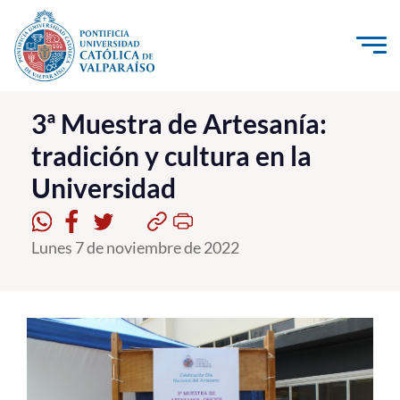
Click acá para ir directamente al contenido
La Universidad
3ª Muestra de Artesanía:
tradición y cultura en la
Investigación, Creación e Innovación
Universidad
PUCV Internacional
Vinculación con el Medio
Lunes 7 de noviembre de 2022
Admisión
Pregrado
Postgrado
Formación Continua