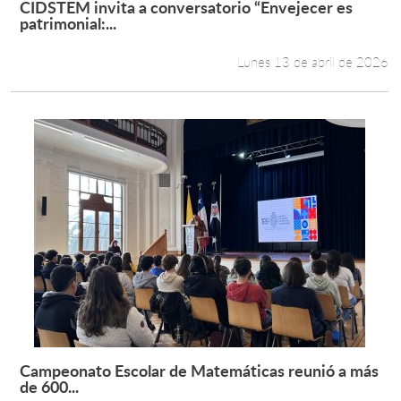
CIDSTEM invita a conversatorio “Envejecer es
Leer más +
patrimonial:...
Estudiantes
Lunes 13 de abril de 2026
Académicos
Funcionarios
Alumni
English
Campeonato Escolar de Matemáticas reunió a más
Leer más +
de 600...