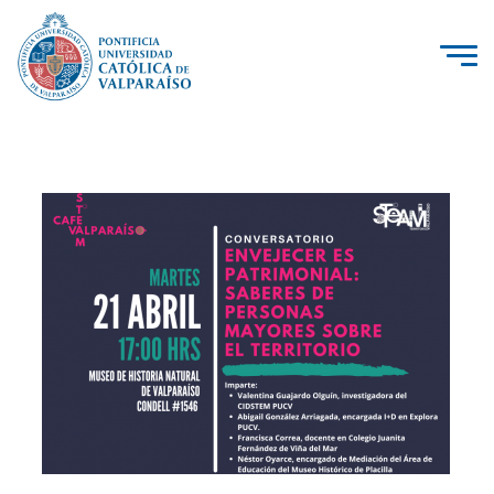
La Universidad
Investigación, Creación e Innovación
PUCV Internacional
Vinculación con el Medio
Admisión
Pregrado
Postgrado
Formación Continua