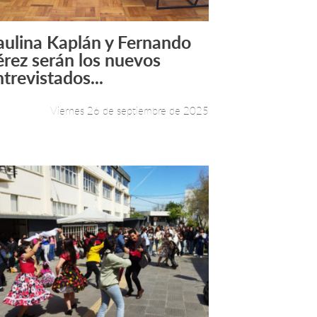
aulina Kaplán y Fernando
Leer más +
érez serán los nuevos
ntrevistados...
Viernes 26 de septiembre de 2025