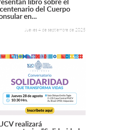
resentan libro sobre el
Leer más +
icentenario del Cuerpo
onsular en...
Jueves 4 de septiembre de 2025
UCV realizará
Leer más +