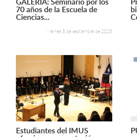
GALERÍA: Seminario por los
P
Leer más +
70 años de la Escuela de
b
Ciencias...
C
Viernes 5 de septiembre de 2025
Estudiantes del IMUS
P
Leer más +