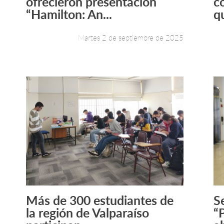
ofrecieron presentación
c
“Hamilton: An...
q
Martes 2 de septiembre de 2025
Más de 300 estudiantes de
S
Leer más +
la región de Valparaíso
“