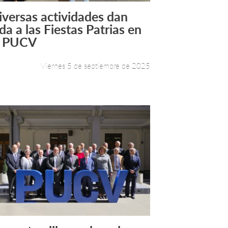
iversas actividades dan
Leer más +
da a las Fiestas Patrias en
a PUCV
Viernes 5 de septiembre de 2025