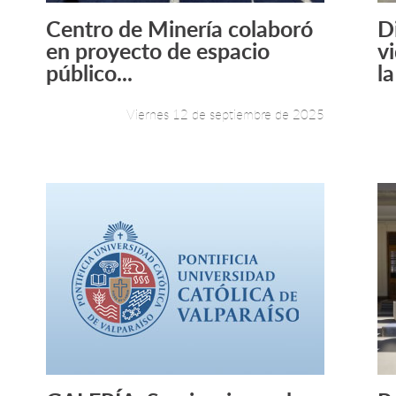
Centro de Minería colaboró
D
Leer más +
en proyecto de espacio
vi
público...
l
Viernes 12 de septiembre de 2025