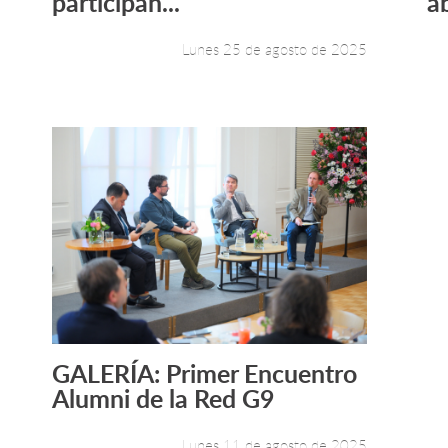
participan...
ab
Lunes 25 de agosto de 2025
GALERÍA: Primer Encuentro
Leer más +
Alumni de la Red G9
Lunes 11 de agosto de 2025