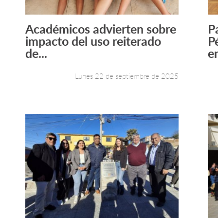
Académicos advierten sobre
P
Leer más +
impacto del uso reiterado
P
de...
e
Lunes 22 de septiembre de 2025