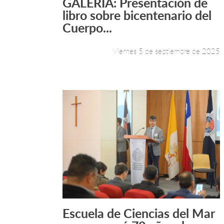
GALERÍA: Presentación de
Leer más +
libro sobre bicentenario del
Cuerpo...
Viernes 5 de septiembre de 2025
Escuela de Ciencias del Mar
Leer más +