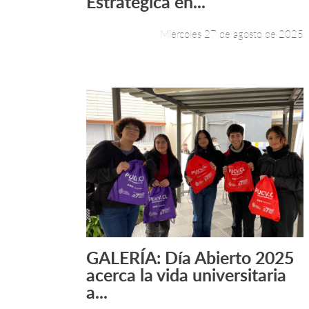
Estratégica en...
Miércoles 27 de agosto de 2025
GALERÍA: Día Abierto 2025
Leer más +
acerca la vida universitaria
a...