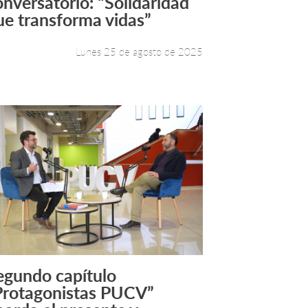
onversatorio: “Solidaridad
ue transforma vidas”
Lunes 25 de agosto de 2025
egundo capítulo
Leer más +
Protagonistas PUCV”