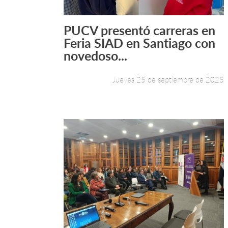
PUCV presentó carreras en
Leer más +
Feria SIAD en Santiago con
novedoso...
Jueves 25 de septiembre de 2025