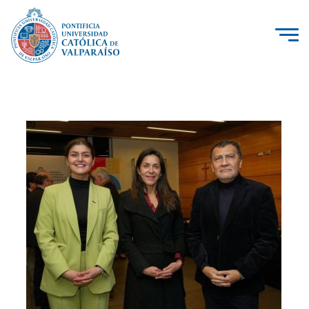
La Universidad
Investigación, Creación e Innovación
PUCV Internacional
Vinculación con el Medio
Admisión
Pregrado
Postgrado
Formación Continua