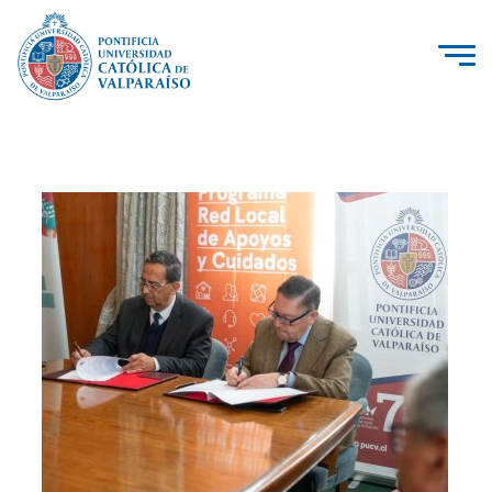
La Universidad
Investigación, Creación e Innovación
PUCV Internacional
Vinculación con el Medio
Admisión
Pregrado
Postgrado
Formación Continua