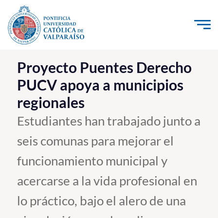
Click acá para ir directamente al contenido
La Universidad
Proyecto Puentes Derecho
PUCV apoya a municipios
Investigación, Creación e Innovación
regionales
PUCV Internacional
Vinculación con el Medio
Estudiantes han trabajado junto a
seis comunas para mejorar el
Admisión
funcionamiento municipal y
Pregrado
acercarse a la vida profesional en
Postgrado
lo práctico, bajo el alero de una
Formación Continua