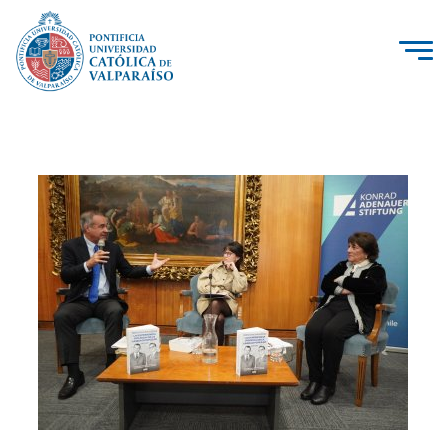
La Universidad
Investigación, Creación e Innovación
PUCV Internacional
Vinculación con el Medio
Admisión
Pregrado
Postgrado
Formación Continua