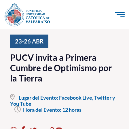
Click acá para ir directamente al contenido
La Universidad
23-26
ABR
Investigación, Creación e Innovación
PUCV invita a Primera
PUCV Internacional
Cumbre de Optimismo por
Vinculación con el Medio
la Tierra
Admisión
Lugar del Evento:
Facebook Live, Twitter y
Pregrado
You Tube
Hora del Evento:
12 horas
Postgrado
Formación Continua