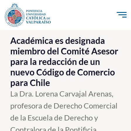
Click acá para ir directamente al contenido
La Universidad
Académica es designada
miembro del Comité Asesor
Investigación, Creación e Innovación
para la redacción de un
PUCV Internacional
nuevo Código de Comercio
Vinculación con el Medio
para Chile
Admisión
La Dra. Lorena Carvajal Arenas,
profesora de Derecho Comercial
Pregrado
de la Escuela de Derecho y
Postgrado
Formación Continua
Contralora de la Pontificia