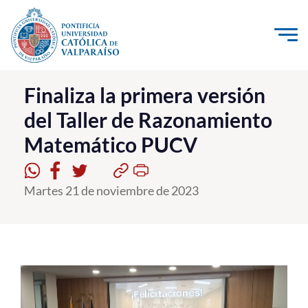
Click acá para ir directamente al contenido
La Universidad
Finaliza la primera versión
del Taller de Razonamiento
Investigación, Creación e Innovación
Matemático PUCV
PUCV Internacional
Vinculación con el Medio
Martes 21 de noviembre de 2023
Admisión
Pregrado
Postgrado
Formación Continua