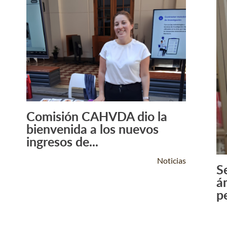
Comisión CAHVDA dio la
Leer Más +
bienvenida a los nuevos
ingresos de...
Noticias
S
ám
p