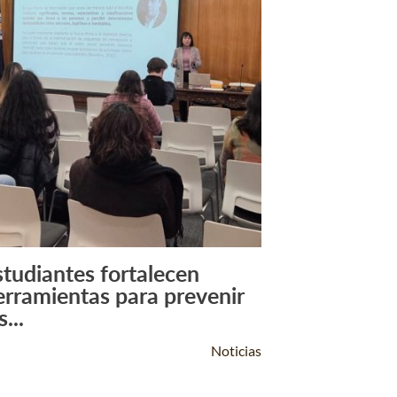
studiantes fortalecen
Leer Más +
erramientas para prevenir
s...
Noticias