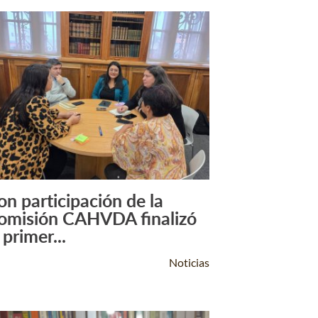
on participación de la
Leer Más +
omisión CAHVDA finalizó
 primer...
Noticias