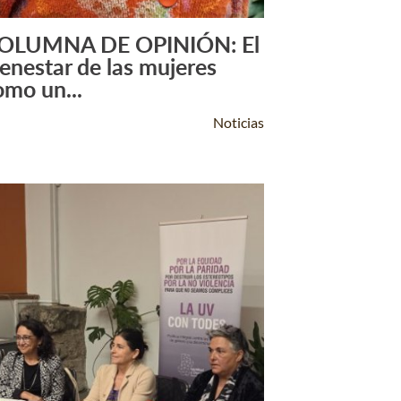
OLUMNA DE OPINIÓN: El
Leer Más +
ienestar de las mujeres
omo un...
Noticias