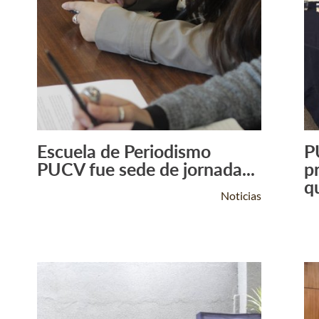
Escuela de Periodismo
P
Leer Más +
PUCV fue sede de jornada...
p
qu
Noticias