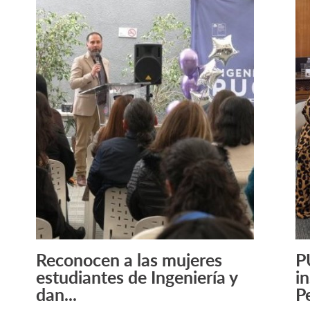
Reconocen a las mujeres
P
Leer Más +
estudiantes de Ingeniería y
i
dan...
P