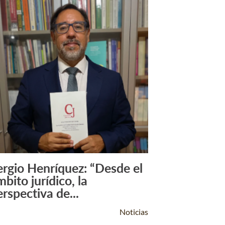
ergio Henríquez: “Desde el
Leer Más +
bito jurídico, la
erspectiva de...
Noticias