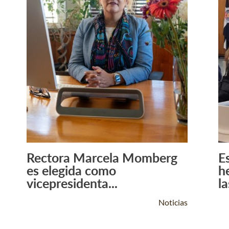
Rectora Marcela Momberg
E
Leer Más +
es elegida como
h
vicepresidenta...
la
Noticias