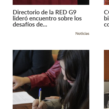
Directorio de la RED G9
C
Leer Más +
lideró encuentro sobre los
b
desafíos de...
c
Noticias