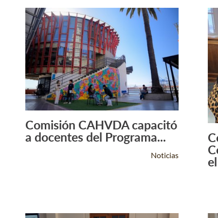
Comisión CAHVDA capacitó
Leer Más +
a docentes del Programa...
C
C
Noticias
el