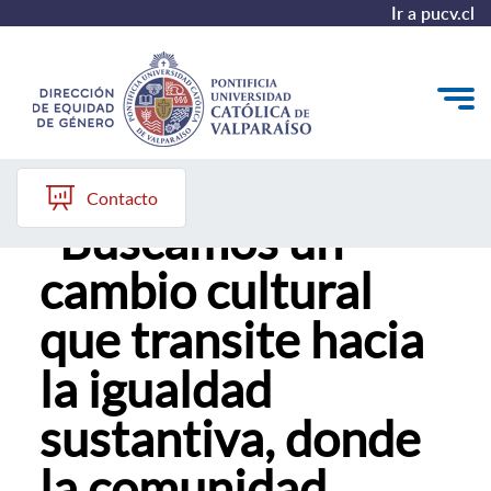
Ir a pucv.cl
Claudia Mejías:
Quiénes somos
Contacto
"Buscamos un
Diagnóstico y Política
cambio cultural
Plan de Acción
que transite hacia
Modelo de Prevención
la igualdad
Repositorio
sustantiva, donde
Redes de Trabajo
la comunidad