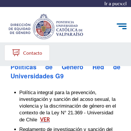
Ir a pucv.cl
Repositorio
Quiénes somos
Contacto
Diagnóstico y Política
Políticas de Género Red de
Universidades G9
Plan de Acción
Modelo de Prevención
Política integral para la prevención,
investigación y sanción del acoso sexual, la
Repositorio
violencia y la discriminación de género en el
contexto de la Ley N° 21.369 - Universidad
Redes de Trabajo
VER
de Chile
Reglamento de investigación y sanción del