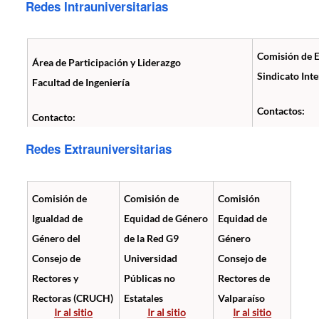
Redes Intrauniversitarias
Comisión de 
Área de Participación y Liderazgo
Sindicato Int
Facultad de Ingeniería
Contactos:
Contacto:
pamela.lopez
Redes Extrauniversitarias
leslie.perez@pucv.cl
denisse.cifue
Comisión de
Comisión de
Comisión
Igualdad de
Equidad de Género
Equidad de
Género del
de la Red G9
Género
Consejo de
Universidad
Consejo de
Rectores y
Públicas no
Rectores de
Rectoras (CRUCH)
Estatales
Valparaíso
Ir al sitio
Ir al sitio
Ir al sitio