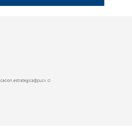
acion.estrategica@pucv.cl