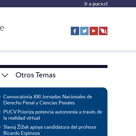
Ir a pucv.cl
de
Otros Temas
Convocatoria XXI Jornadas Nacionales de
Derecho Penal y Ciencias Penales
PUCV Prioriza potencia autonomía a través de
la realidad virtual
Slavoj Žižek apoya candidatura del profesor
Ricardo Espinoza