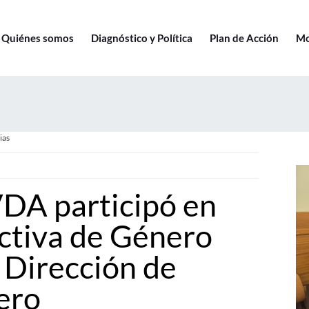
Quiénes somos
Diagnóstico y Política
Plan de Acción
Mo
ias
A participó en
ctiva de Género
 Dirección de
ero