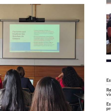
Es
Re
vi
Es
pr