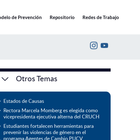
Ir a pucv.cl
delo de Prevención
Repositorio
Redes de Trabajo
Otros Temas
Estados de Causas
Rectora Marcela Momberg es elegida como
vicepresidenta ejecutiva alterna del CRUCH
Estudiantes fortalecen herramientas para
prevenir las violencias de género en el
programa Agentes de Cambio PUCV