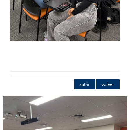
subir
volver