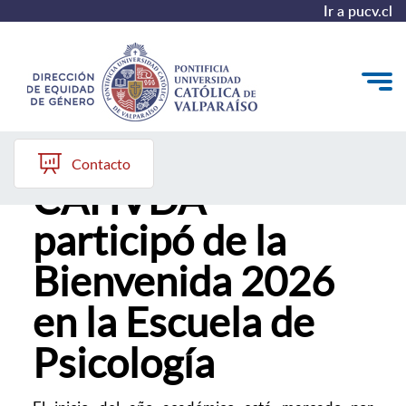
Ir a pucv.cl
Comisión
Quiénes somos
Contacto
CAHVDA
Diagnóstico y Política
participó de la
Plan de Acción
Bienvenida 2026
Modelo de Prevención
en la Escuela de
Repositorio
Psicología
Redes de Trabajo