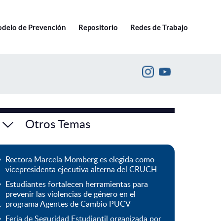
Ir a pucv.cl
delo de Prevención
Repositorio
Redes de Trabajo
Otros Temas
Rectora Marcela Momberg es elegida como
vicepresidenta ejecutiva alterna del CRUCH
Estudiantes fortalecen herramientas para
prevenir las violencias de género en el
programa Agentes de Cambio PUCV
Feria de Seguridad Estudiantil organizada por