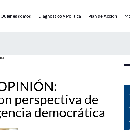
Quiénes somos
Diagnóstico y Política
Plan de Acción
Mo
ias
OPINIÓN:
on perspectiva de
gencia democrática