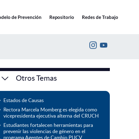
Ir a pucv.cl
delo de Prevención
Repositorio
Redes de Trabajo
Otros Temas
Estados de Causas
Rectora Marcela Momberg es elegida como
vicepresidenta ejecutiva alterna del CRUCH
Estudiantes fortalecen herramientas para
prevenir las violencias de género en el
programa Agentes de Cambio PUCV