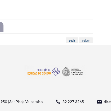
subir
volver
950 (3er Piso), Valparaíso
32 227 3265
dir.