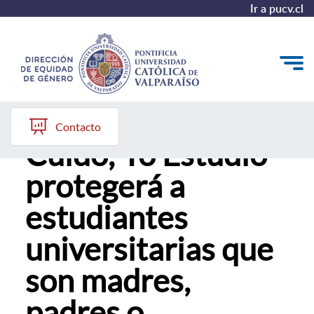
Ir a pucv.cl
Nueva ley "Yo
Quiénes somos
Contacto
Cuido, Yo Estudio"
Diagnóstico y Política
protegerá a
Plan de Acción
estudiantes
Modelo de Prevención
universitarias que
Repositorio
son madres,
Redes de Trabajo
padres o