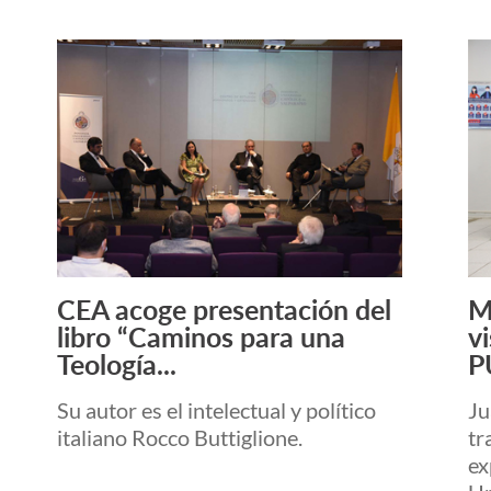
CEA acoge presentación del
M
Leer más +
libro “Caminos para una
v
Teología...
P
Su autor es el intelectual y político
Ju
italiano Rocco Buttiglione.
tr
ex