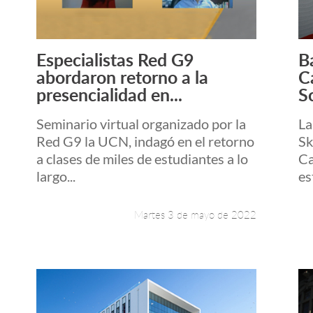
Especialistas Red G9
B
Leer más +
abordaron retorno a la
C
presencialidad en...
S
Seminario virtual organizado por la
La
Red G9 la UCN, indagó en el retorno
Sk
a clases de miles de estudiantes a lo
Ca
largo...
es
Martes 3 de mayo de 2022