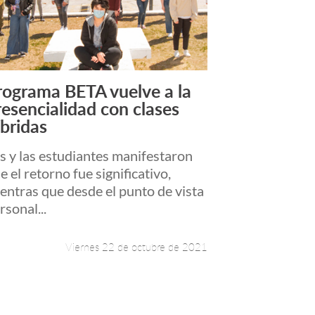
rograma BETA vuelve a la
Leer más +
resencialidad con clases
íbridas
s y las estudiantes manifestaron
e el retorno fue significativo,
entras que desde el punto de vista
rsonal...
Viernes 22 de octubre de 2021