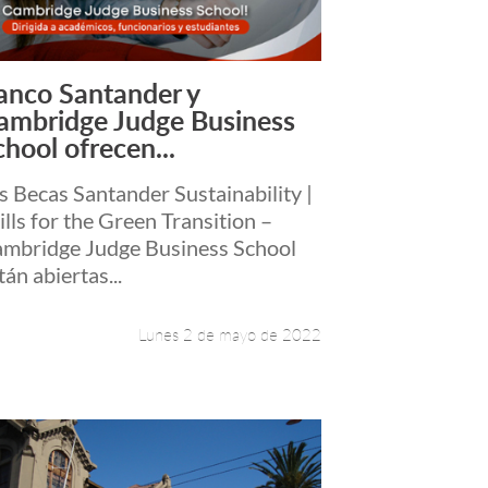
anco Santander y
Leer más +
ambridge Judge Business
chool ofrecen...
s Becas Santander Sustainability |
ills for the Green Transition –
mbridge Judge Business School
tán abiertas...
Lunes 2 de mayo de 2022