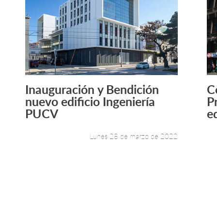
Inauguración y Bendición
C
Leer más +
nuevo edificio Ingeniería
P
PUCV
ed
Lunes 28 de marzo de 2022