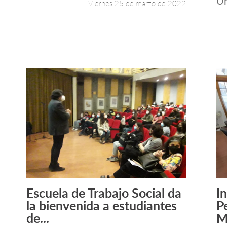
Un
Viernes 25 de marzo de 2022
Escuela de Trabajo Social da
In
Leer más +
la bienvenida a estudiantes
P
de...
M