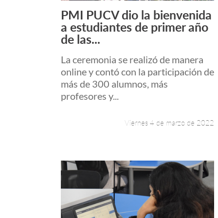
PMI PUCV dio la bienvenida
Leer más +
a estudiantes de primer año
de las...
La ceremonia se realizó de manera
online y contó con la participación de
más de 300 alumnos, más
profesores y...
Viernes 4 de marzo de 2022