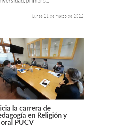
iversidad, primero...
Lunes 21 de marzo de 2022
icia la carrera de
Leer más +
edagogía en Religión y
oral PUCV