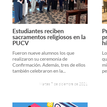
Estudiantes reciben
P
Leer más +
sacramentos religiosos en la
p
PUCV
h
Fueron nueve alumnos los que
Lo
realizaron su ceremonia de
qu
Confirmación. Además, tres de ellos
mi
también celebraron en la...
pe
Martes 7 de diciembre de 2021