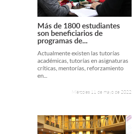
Más de 1800 estudiantes
Leer más +
son beneficiarios de
programas de...
Actualmente existen las tutorías
académicas, tutorías en asignaturas
críticas, mentorías, reforzamiento
en...
Miércoles 11 de mayo de 2022