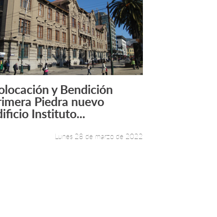
olocación y Bendición
Leer más +
rimera Piedra nuevo
ificio Instituto...
Lunes 28 de marzo de 2022