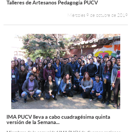
Talleres de Artesanos Pedagogía PUCV
Leer más +
Miércoles 9 de octubre de 2019
Estudiantes
Académicos
Funcionarios
Alumni
English
IMA PUCV lleva a cabo cuadragésima quinta
Leer más +
versión de la Semana...