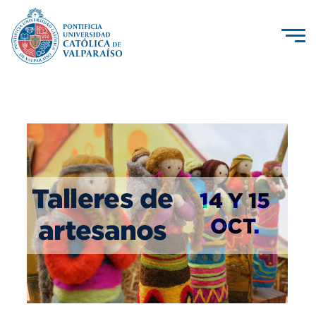
La Universidad
Investigación, Creación e Innovación
PUCV Internacional
Vinculación con el Medio
Admisión
Pregrado
Postgrado
Formación Continua