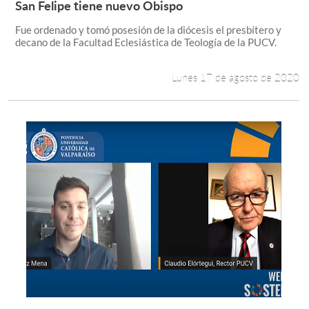
San Felipe tiene nuevo Obispo
Leer más +
Fue ordenado y tomó posesión de la diócesis el presbítero y
Estudiantes
decano de la Facultad Eclesiástica de Teología de la PUCV.
Académicos
Lunes 17 de agosto de 2020
Funcionarios
Alumni
English