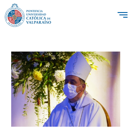
La Universidad
Investigación, Creación e Innovación
PUCV Internacional
Vinculación con el Medio
Admisión
Pregrado
Postgrado
Formación Continua