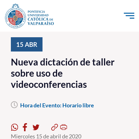
Click acá para ir directamente al contenido
La Universidad
15
ABR
Investigación, Creación e Innovación
Nueva dictación de taller
PUCV Internacional
sobre uso de
Vinculación con el Medio
videoconferencias
Admisión
Hora del Evento:
Horario libre
Pregrado
Postgrado
Formación Continua
Miercoles 15 de abril de 2020