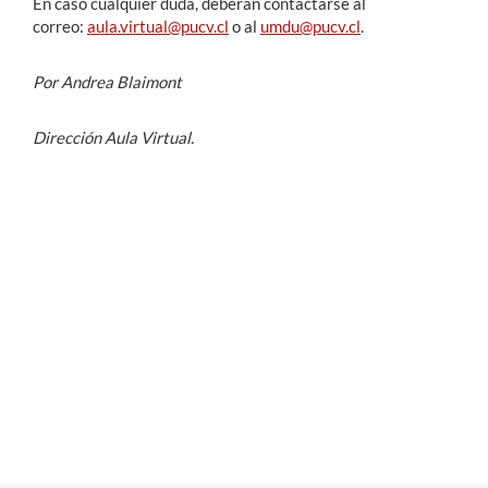
En caso cualquier duda, deberán contactarse al
correo:
aula.virtual@pucv.cl
o al
umdu@pucv.cl
.
Por Andrea Blaimont
Dirección Aula Virtual.