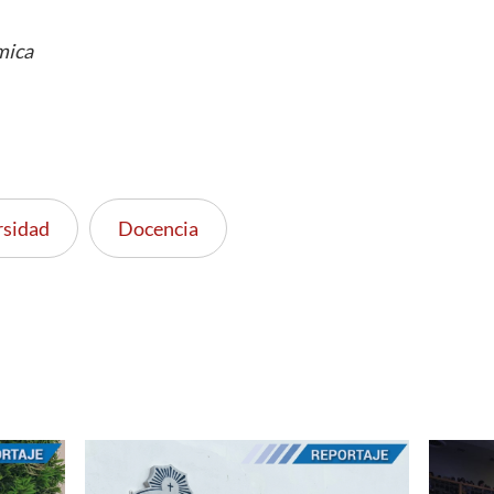
mica
rsidad
Docencia