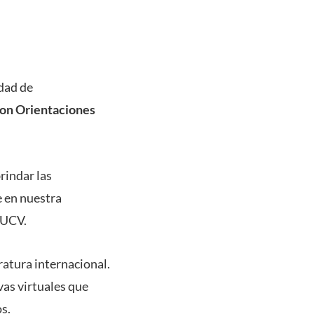
idad de
on Orientaciones
rindar las
e en nuestra
PUCV.
atura internacional.
as virtuales que
s.