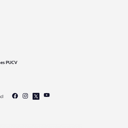
nes PUCV
cl