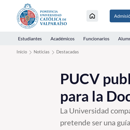
Click acá para ir directamente al contenido
Admisi
Estudiantes
Académicos
Funcionarios
Alum
Inicio
Noticias
Destacadas
PUCV publi
para la Do
La Universidad comp
pretende ser una guía