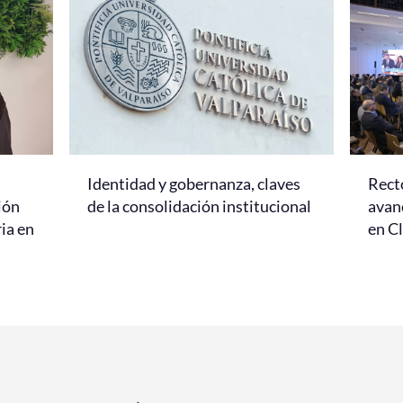
Identidad y gobernanza, claves
Rect
ión
de la consolidación institucional
avanc
ria en
en C