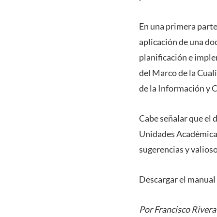
En una primera parte,
aplicación de una do
planificación e imple
del Marco de la Cuali
de la Información y 
Cabe señalar que el 
Unidades Académicas
sugerencias y valioso
Descargar el manual
Por Francisco Rivera