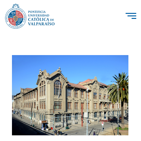
La Universidad
Investigación, Creación e Innovación
PUCV Internacional
Vinculación con el Medio
Admisión
Pregrado
Postgrado
Formación Continua