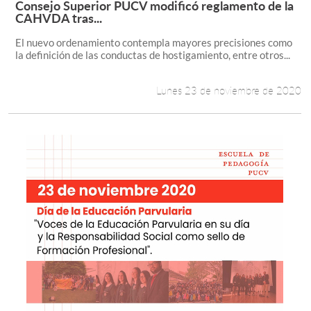
Consejo Superior PUCV modificó reglamento de la
Leer más +
CAHVDA tras...
Estudiantes
El nuevo ordenamiento contempla mayores precisiones como
la definición de las conductas de hostigamiento, entre otros...
Académicos
Funcionarios
Lunes 23 de noviembre de 2020
Alumni
English