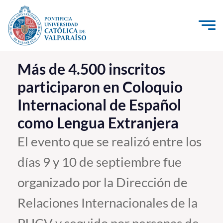
Click acá para ir directamente al contenido
La Universidad
Más de 4.500 inscritos
participaron en Coloquio
Investigación, Creación e Innovación
Internacional de Español
PUCV Internacional
como Lengua Extranjera
Vinculación con el Medio
El evento que se realizó entre los
Admisión
días 9 y 10 de septiembre fue
Pregrado
organizado por la Dirección de
Postgrado
Relaciones Internacionales de la
Formación Continua