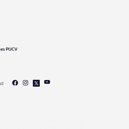
nes PUCV
cl