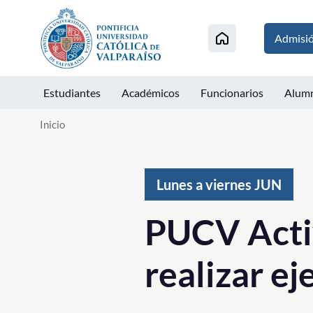
Click acá para ir directamente al contenido
Admisi
Estudiantes
Académicos
Funcionarios
Alum
Inicio
Lunes a viernes
JUN
PUCV Activ
realizar ej