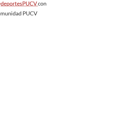
deportesPUCV
con
a Comunidad PUCV