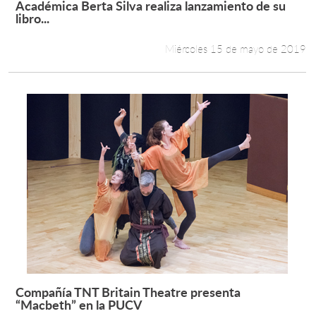
Académica Berta Silva realiza lanzamiento de su
Leer más +
libro...
Estudiantes
Miércoles 15 de mayo de 2019
Académicos
Funcionarios
Alumni
English
Compañía TNT Britain Theatre presenta
Leer más +
“Macbeth” en la PUCV