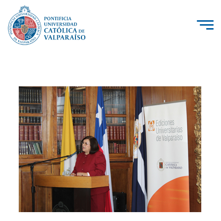
La Universidad
Investigación, Creación e Innovación
PUCV Internacional
Vinculación con el Medio
Admisión
Pregrado
Postgrado
Formación Continua