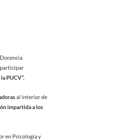
 Docencia
participar
 la PUCV”.
vadoras
al interior de
ón impartida a los
or en Psicología y