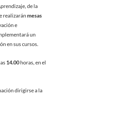
prendizaje, de la
e realizarán
mesas
ación e
 implementará un
ón en sus cursos.
las
14.00
horas, en el
ación dirigirse a la