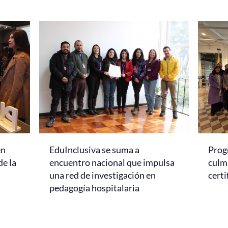
en
EduInclusiva se suma a
Prog
de la
encuentro nacional que impulsa
culmi
una red de investigación en
certi
pedagogía hospitalaria