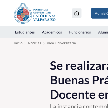
Click acá para ir directamente al contenido
Admisi
Estudiantes
Académicos
Funcionarios
Alum
Inicio
Noticias
Vida Universitaria
Se realiza
Buenas Prá
Docente e
La instancia contempl