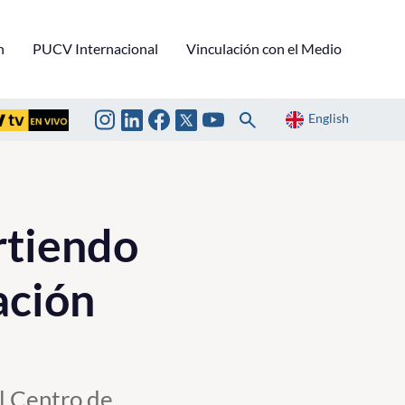
n
PUCV Internacional
Vinculación con el Medio
English
rtiendo
ación
el Centro de