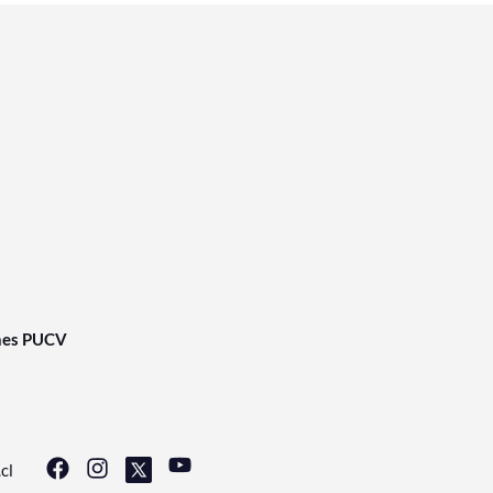
nes PUCV
cl