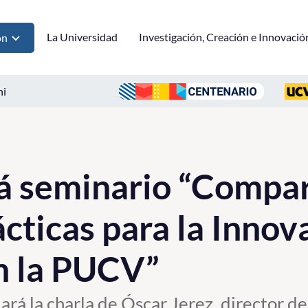
La Universidad
Investigación, Creación e Innovació
ón
ni
rá seminario “Compa
cticas para la Innov
n la PUCV”
ará la charla de Óscar Jerez, director d