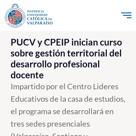
Click acá para ir directamente al contenido
La Universidad
PUCV y CPEIP inician curso
sobre gestión territorial del
Investigación, Creación e Innovación
desarrollo profesional
PUCV Internacional
docente
Vinculación con el Medio
Impartido por el Centro Lideres
Admisión
Educativos de la casa de estudios,
Pregrado
el programa se desarrollará en
Postgrado
tres sedes presenciales
Formación Continua