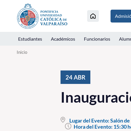
Click acá para ir directamente al contenido
Admisi
Estudiantes
Académicos
Funcionarios
Alum
Inicio
24
ABR
Inaugurac
Lugar del Evento:
Salón de 
Hora del Evento:
15:30 h