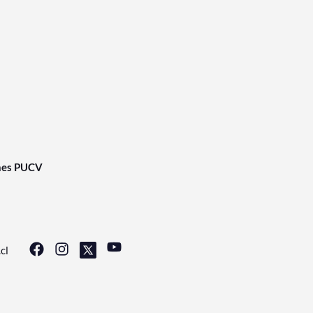
nes PUCV
cl