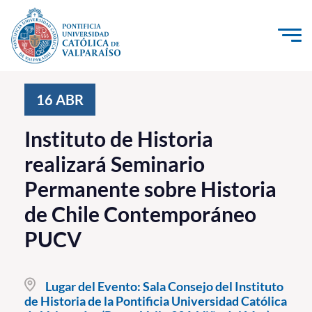
Click acá para ir directamente al contenido
La Universidad
16
ABR
Investigación, Creación e Innovación
Instituto de Historia
PUCV Internacional
realizará Seminario
Vinculación con el Medio
Permanente sobre Historia
de Chile Contemporáneo
Admisión
PUCV
Pregrado
Postgrado
Lugar del Evento:
Sala Consejo del Instituto
de Historia de la Pontificia Universidad Católica
Formación Continua