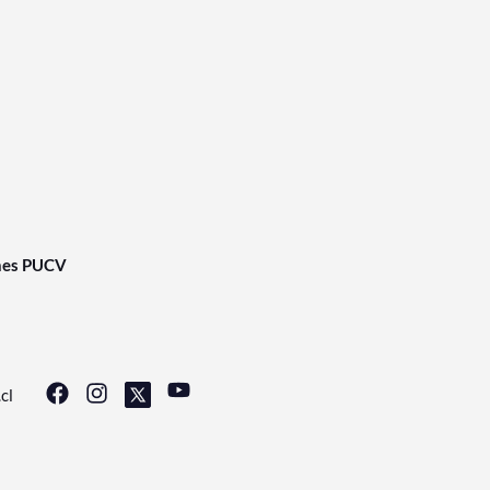
nes PUCV
cl