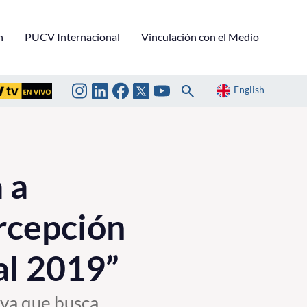
n
PUCV Internacional
Vinculación con el Medio
English
 a
rcepción
al 2019”
iva que busca