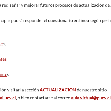
ra rediseñar y mejorar futuros procesos de actualización de 
icipar podrá responder el
cuestionario en línea
según perfi
te
s,
tes
ante
s
ón visitar la sección
ACTUALIZACIÓN
de nuestro sitio
al.ucv.cl
,
o bien contactarse al correo
aula.virtual@pucv.cl