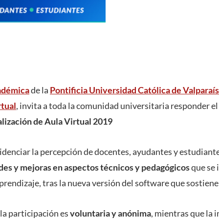
adémica
de la
Pontificia Universidad Católica de Valparaí
rtual
, invita a toda la comunidad universitaria responder e
lización de Aula Virtual 2019
idenciar la percepción de docentes, ayudantes y estudiante
des y mejoras en aspectos técnicos y pedagógicos
que se 
rendizaje, tras la nueva versión del software que sostiene
a participación es
voluntaria y anónima
, mientras que la