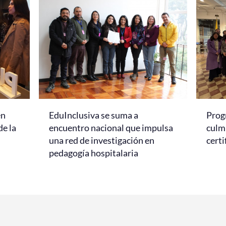
en
EduInclusiva se suma a
Prog
de la
encuentro nacional que impulsa
culmi
una red de investigación en
certi
pedagogía hospitalaria