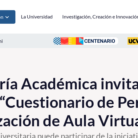
La Universidad
Investigación, Creación e Innovació
ón
ni
ría Académica invita
“Cuestionario de Pe
zación de Aula Virtu
versitaria puede participar de la iniciat