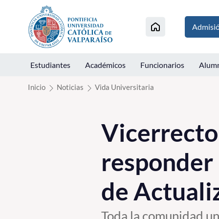
Click acá para ir directamente al contenido
Admisi
Estudiantes
Académicos
Funcionarios
Alum
Inicio
Noticias
Vida Universitaria
Vicerrecto
responder 
de Actuali
Toda la comunidad uni