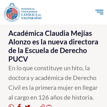
Click acá para ir directamente al contenido
La Universidad
Académica Claudia Mejías
Alonzo es la nueva directora
Investigación, Creación e Innovación
de la Escuela de Derecho
PUCV Internacional
PUCV
Vinculación con el Medio
En lo que constituye un hito, la
Admisión
doctora y académica de Derecho
Pregrado
Civil es la primera mujer en llegar
Postgrado
al cargo en 126 años de historia.
Formación Continua