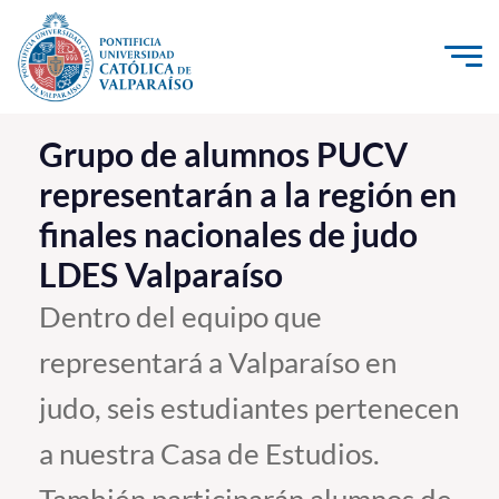
Click acá para ir directamente al contenido
La Universidad
Grupo de alumnos PUCV
representarán a la región en
Investigación, Creación e Innovación
finales nacionales de judo
PUCV Internacional
LDES Valparaíso
Vinculación con el Medio
Dentro del equipo que
Admisión
representará a Valparaíso en
Pregrado
judo, seis estudiantes pertenecen
Postgrado
a nuestra Casa de Estudios.
Formación Continua