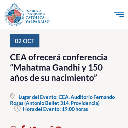
Click acá para ir directamente al contenido
La Universidad
02
OCT
Investigación, Creación e Innovación
CEA ofrecerá conferencia
PUCV Internacional
“Mahatma Gandhi y 150
Vinculación con el Medio
años de su nacimiento”
Admisión
Lugar del Evento:
CEA, Auditorio Fernando
Pregrado
Rosas (Antonio Bellet 314, Providencia)
Hora del Evento:
19:00 horas
Postgrado
Formación Continua