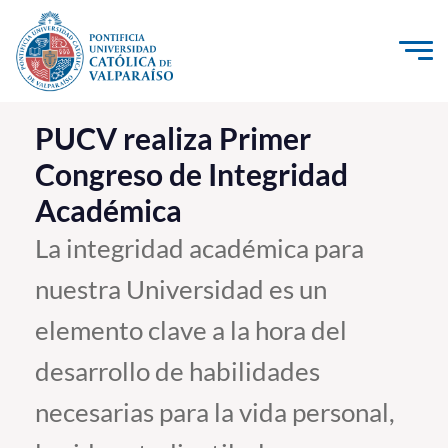
Click acá para ir directamente al contenido
La Universidad
PUCV realiza Primer
Congreso de Integridad
Investigación, Creación e Innovación
Académica
PUCV Internacional
Vinculación con el Medio
La integridad académica para
nuestra Universidad es un
Admisión
elemento clave a la hora del
Pregrado
desarrollo de habilidades
Postgrado
necesarias para la vida personal,
Formación Continua